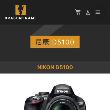
跳
至
菜
内
容
单
尼康
D5100
NIKON D5100