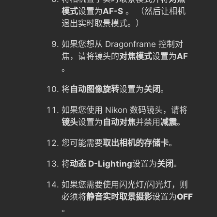
模式
设置为
AF-S
。 （然后让相机
退出实时取景模式。）
如果您想从 Dragonframe 控制对
焦，请将镜头的
对焦模式
设置为
AF
。
将
自动图像旋转
设置为
关闭
。
如果您使用 Nikon 数码镜头，请将
镜头
设置为
自动对焦
并禁用
减震
。
您可能需要
取出相机的存储卡
。
将
动态 D-Lighting
设置为
关闭
。
如果您需要使用闪光灯/闪光灯，则
必须将
静音实时取景摄影
设置为
OFF
。