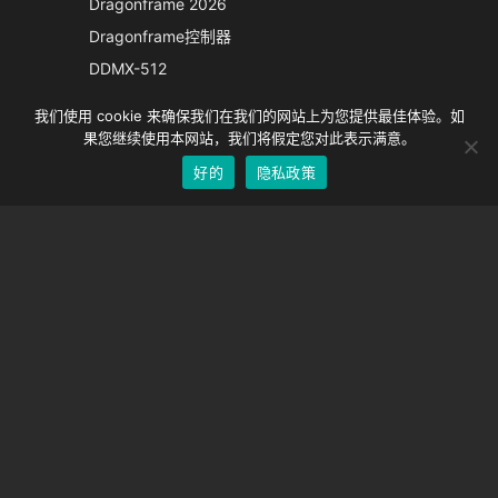
Dragonframe 2026
French
Dragonframe控制器
Spanish
DDMX-512
DMC-32
German
我们使用 cookie 来确保我们在我们的网站上为您提供最佳体验。如
EOS LV 校正帽
English
果您继续使用本网站，我们将假定您对此表示满意。
好的
隐私政策
Chinese
支持
支持中心
经常问的问题
视频教程
找到你的执照
相机支持
公司