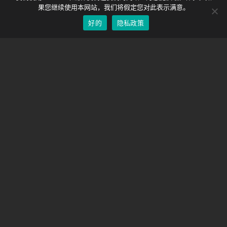
EOS LV 校正帽
English
果您继续使用本网站，我们将假定您对此表示满意。
好的
隐私政策
Chinese
支持
支持中心
经常问的问题
视频教程
找到你的执照
相机支持
公司
关于我们
联系我们
条款和条件
隐私政策