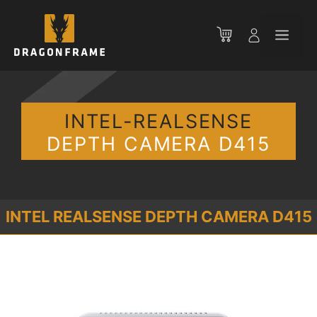
跳
至
菜
内
容
单
INTEL-REALSENSE
DEPTH CAMERA D415
INTEL REALSENSE DEPTH CAMERA D415