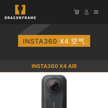
跳
至
菜
内
容
单
INSTA360
X4 空气
INSTA360 X4 AIR