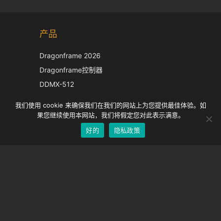
Korean
产品
Japanese
Italian
Dragonframe 2026
French
Dragonframe控制器
Spanish
DDMX-512
DMC-32
German
我们使用 cookie 来确保我们在我们的网站上为您提供最佳体验。如
EOS LV 校正帽
English
果您继续使用本网站，我们将假定您对此表示满意。
好的
隐私政策
Chinese
支持
支持中心
经常问的问题
视频教程
找到你的执照