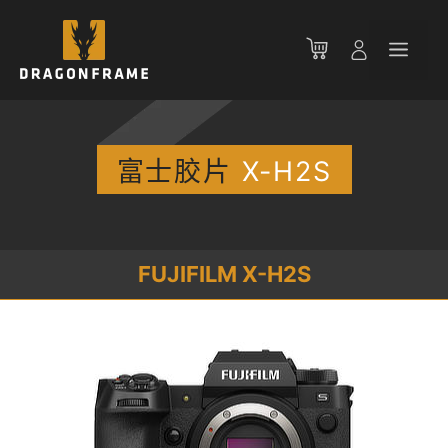
跳
至
菜
内
容
单
富士胶片
X-H2S
FUJIFILM X-H2S