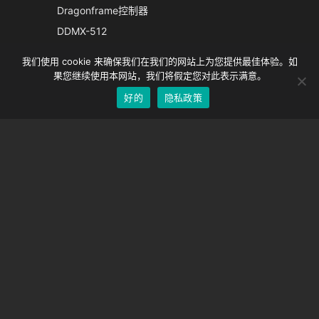
French
Dragonframe控制器
Spanish
DDMX-512
DMC-32
German
我们使用 cookie 来确保我们在我们的网站上为您提供最佳体验。如
EOS LV 校正帽
English
果您继续使用本网站，我们将假定您对此表示满意。
好的
隐私政策
Chinese
支持
支持中心
经常问的问题
视频教程
找到你的执照
相机支持
公司
关于我们