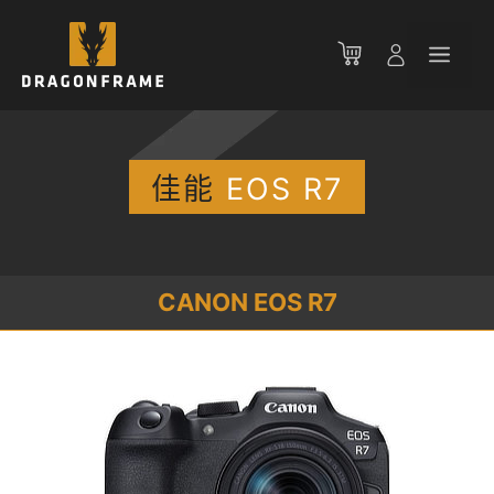
跳
至
菜
内
容
单
佳能
EOS R7
CANON EOS R7