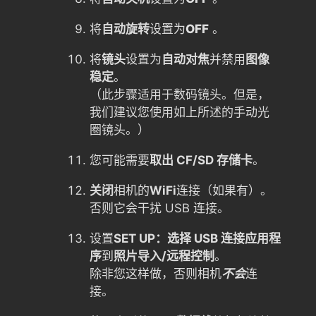
将
自动旋转
设置为
OFF
。
将
镜头
设置为
自动对焦
并禁用
图像
稳定
。
（此步骤适用于数码镜头。但是，
我们建议您使用如上所述的手动光
圈镜头。）
您可能需要
取出 CF/SD 存储卡
。
关闭
相机的
WiFi
连接（如果有）。
否则它会干扰 USB 连接。
设置
SET UP：选择 USB 连接应用程
序
到
照片导入/远程控制
。
除非您这样做，否则相机
不会
连
接。