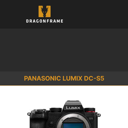
컨
텐
츠
로
건
너
뛰
기
PANASONIC LUMIX DC-S5