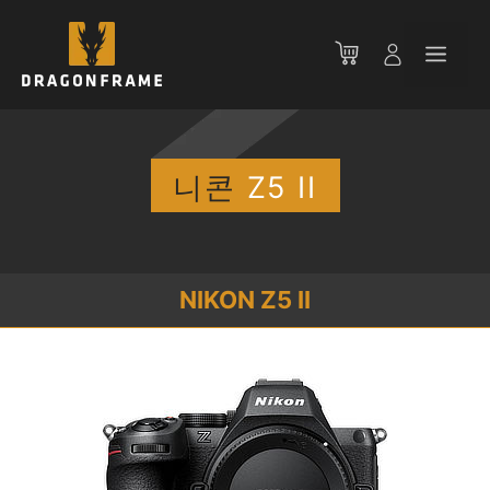
컨
텐
메
츠
로
뉴
건
너
뛰
니콘
Z5 II
기
NIKON Z5 II