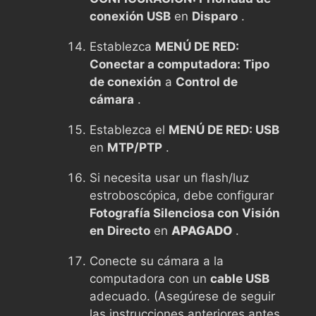
conexión USB
en
Disparo
.
Establezca
MENÚ DE RED:
Conectar a computadora: Tipo
de conexión
a
Control de
cámara
.
Establezca el
MENÚ DE RED: USB
en
MTP/PTP
.
Si necesita usar un flash/luz
estroboscópica, debe configurar
Fotografía Silenciosa con Visión
en Directo
en
APAGADO
.
Conecte su cámara a la
computadora con un
cable USB
adecuado. (Asegúrese de seguir
las instrucciones anteriores antes