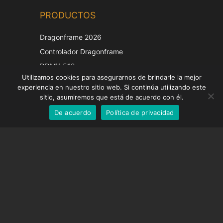
PRODUCTOS
Korean
Japanese
Dragonframe 2026
Italian
Controlador Dragonframe
French
DDMX-512
Utilizamos cookies para asegurarnos de brindarle la mejor
DMC-32
German
experiencia en nuestro sitio web. Si continúa utilizando este
Tapa de corrección EOS LV
English
sitio, asumiremos que está de acuerdo con él.
De acuerdo
Política de privacidad
Spanish
SOPORTE
Centro de Apoyo
Preguntas frecuentes
Tutoriales en vídeo
Encuentre su licencia
Soporte de cámara