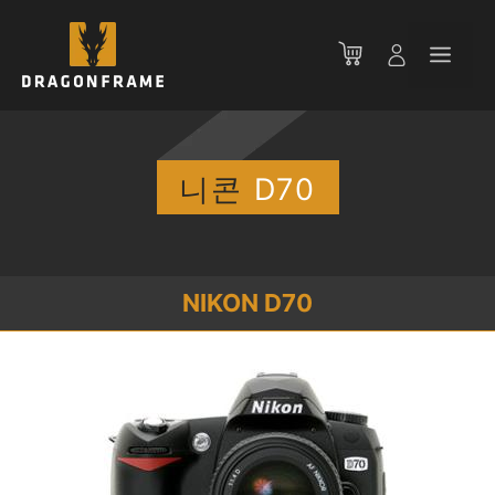
컨
텐
메
츠
로
뉴
건
너
뛰
니콘
D70
기
NIKON D70