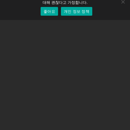
EOS LV 보정 캡
English
대해 괜찮다고 가정합니다.
좋아요
개인 정보 정책
Korean
지원하다
지원 센터
자주 묻는 질문
비디오 자습서
라이선스 찾기
카메라 지원
회사
회사 소개
문의하기
이용약관
개인 정보 정책