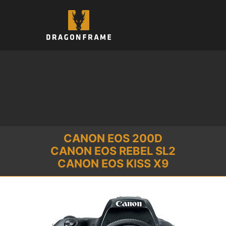
컨
텐
츠
로
건
너
뛰
기
CANON EOS 200D
CANON EOS REBEL SL2
CANON EOS KISS X9