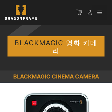
컨
텐
메
츠
로
뉴
건
너
뛰
BLACKMAGIC
영화 카메
기
라
BLACKMAGIC CINEMA CAMERA