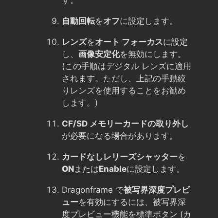
自動回転
を
オフ
に設定します。
レンズ
を
オート フォーカス
に設定
し、
画像安定化
を無効にします。
(この手順はデジタル レンズに適用
されます。ただし、上記の手動絞
りレンズを使用することをお勧め
します。)
CF/SD メモリーカードの取り外し
が必要になる場合があります。
カードなしレリーズシャッター
を
ON
または
Enable
に設定します。
Dragonframe で
被写界深度プレビ
ュー
を有効にするには、被写界深
度プレビュー機能を標準ボタン (カ