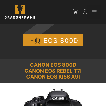
コ
ン
メ
テ
ン
ニ
ツ
へ
ス
正典
EOS 800D
ュ
キ
ッ
ー
プ
CANON EOS 800D
CANON EOS REBEL T7I
CANON EOS KISS X9I