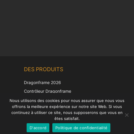
Chinese
DES PRODUITS
Korean
Japanese
Dragonframe 2026
Italian
Contrôleur Dragonframe
Spanish
DDMX-512
Nous utilisons des cookies pour nous assurer que nous vous
offrons la meilleure expérience sur notre site Web. Si vous
DMC-32
German
continuez à utiliser ce site, nous supposerons que vous en
Capuchon de correction EOS LV
English
êtes satisfait.
D'accord
Politique de confidentialité
French