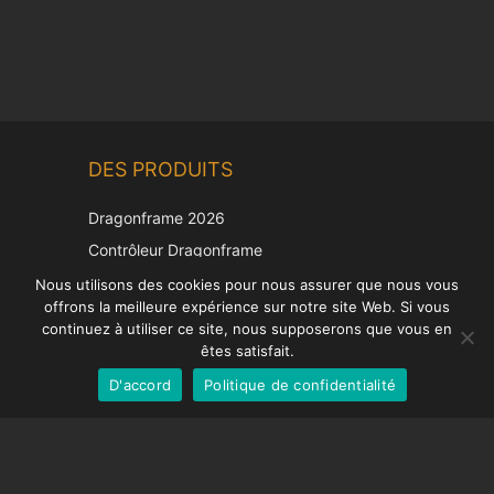
Chinese
DES PRODUITS
Korean
Japanese
Dragonframe 2026
Italian
Contrôleur Dragonframe
Spanish
DDMX-512
Nous utilisons des cookies pour nous assurer que nous vous
offrons la meilleure expérience sur notre site Web. Si vous
DMC-32
German
continuez à utiliser ce site, nous supposerons que vous en
Capuchon de correction EOS LV
English
êtes satisfait.
D'accord
Politique de confidentialité
French
SUPPORT
Centre de soutien