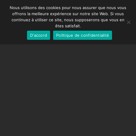
Spanish
DDMX-512
Nous utilisons des cookies pour nous assurer que nous vous
offrons la meilleure expérience sur notre site Web. Si vous
DMC-32
German
continuez à utiliser ce site, nous supposerons que vous en
Capuchon de correction EOS LV
English
êtes satisfait.
D'accord
Politique de confidentialité
French
SUPPORT
Centre de soutien
Questions fréquemment posées
Tutoriels vidéos
Trouvez votre licence
Prise en charge de la caméra
COMPAGNIE
À propos de nous
Nous contacter