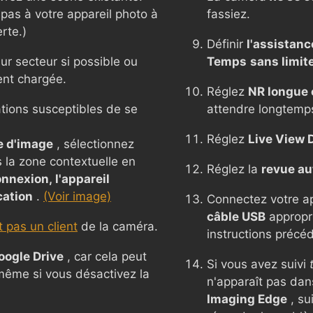
pas à votre appareil photo à
fassiez.
rte.)
Définir
l'assistanc
ur secteur si possible ou
Temps
sans limit
ent chargée.
Réglez
NR longue 
ations susceptibles de se
attendre longtemp
Réglez
Live View D
e d'image
, sélectionnez
s la zone contextuelle en
Réglez la
revue a
nnexion, l'appareil
cation
.
(Voir image)
Connectez votre app
câble USB
appropri
 pas un client
de la caméra.
instructions précé
oogle Drive
, car cela peut
Si vous avez suivi
 même si vous désactivez la
n'apparaît pas da
Imaging Edge
, su