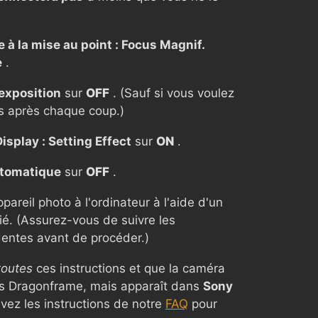
e à la mise au point : Focus Magnif.
e
.
exposition
sur
OFF
. (Sauf si vous voulez
s après chaque coup.)
isplay : Setting Effect
sur
ON
.
utomatique
sur
OFF
.
areil photo à l'ordinateur à l'aide d'un
é. (Assurez-vous de suivre les
dentes avant de procéder.)
toutes
ces instructions et que la caméra
ns Dragonframe, mais apparaît dans
Sony
ivez les instructions de notre
FAQ
pour