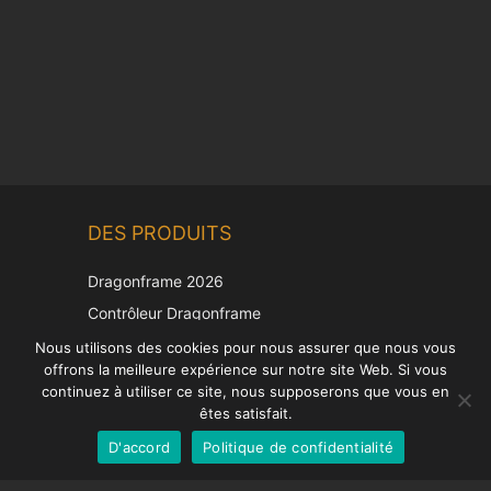
Chinese
DES PRODUITS
Korean
Japanese
Dragonframe 2026
Italian
Contrôleur Dragonframe
Spanish
DDMX-512
Nous utilisons des cookies pour nous assurer que nous vous
offrons la meilleure expérience sur notre site Web. Si vous
DMC-32
German
continuez à utiliser ce site, nous supposerons que vous en
Capuchon de correction EOS LV
English
êtes satisfait.
D'accord
Politique de confidentialité
French
SUPPORT