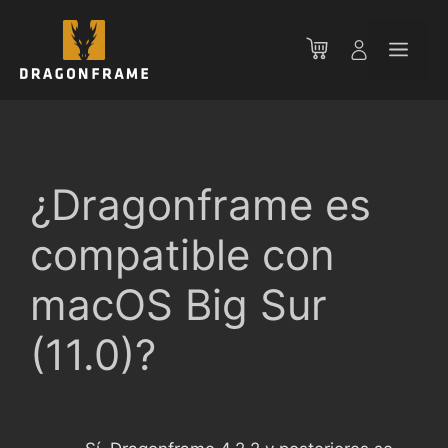
Saltar
al
Men
contenido
¿Dragonframe es
compatible con
macOS Big Sur
(11.0)?