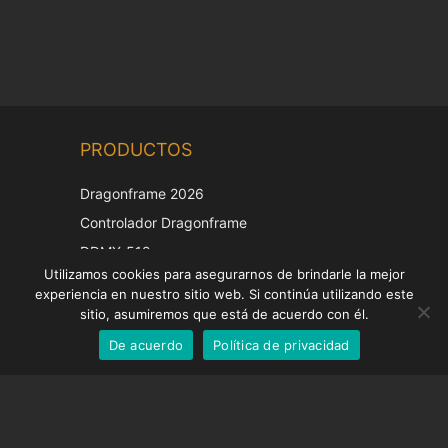
Chinese
PRODUCTOS
Korean
Japanese
Dragonframe 2026
Italian
Controlador Dragonframe
French
DDMX-512
Utilizamos cookies para asegurarnos de brindarle la mejor
DMC-32
German
experiencia en nuestro sitio web. Si continúa utilizando este
Tapa de corrección EOS LV
English
sitio, asumiremos que está de acuerdo con él.
De acuerdo
Política de privacidad
Spanish
SOPORTE
Centro de Apoyo