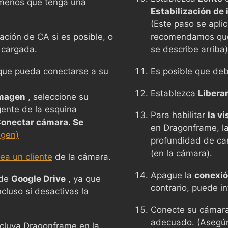
 menos que tenga una
Estabilización de
(Este paso se aplic
ción de CA si es posible, o
recomendamos que
 cargada.
se describe arriba)
n que pueda conectarse a su
Es posible que de
Establezca
Liberar
Imagen
, seleccione su
ente de la esquina
Para habilitar
la v
onectar cámara. Se
en Dragonframe, la
agen)
profundidad de ca
(en la cámara).
ea un cliente
de la cámara.
Apague la
conexió
 de
Google Drive
, ya que
contrario, puede in
ncluso si desactivas la
Conecte su cámara
adecuado. (Asegúre
incluya Dragonframe en la