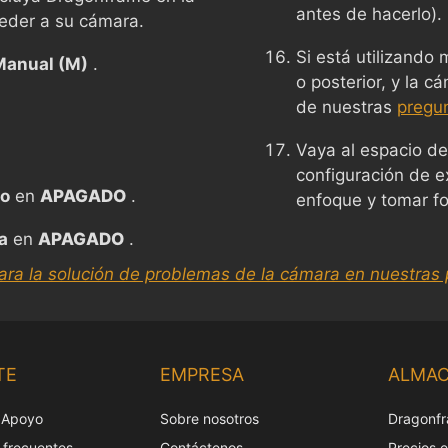
antes de hacerlo).
ceder a su cámara.
Si está utilizando
Manual (M)
.
o posterior, y la c
de nuestras
pregu
Vaya al espacio de
configuración de ex
co
en
APAGADO
.
enfoque y tomar fo
a
en
APAGADO
.
ara la solución de problemas de la cámara en nuestras 
TE
EMPRESA
ALMA
 Apoyo
Sobre nosotros
Dragonfr
 frecuentes
Contáctenos
Precios 