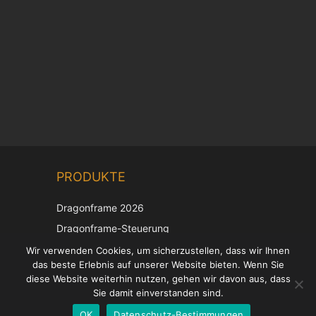
Chinese
PRODUKTE
Korean
Japanese
Dragonframe 2026
Italian
Dragonframe-Steuerung
French
DDMX-512
Wir verwenden Cookies, um sicherzustellen, dass wir Ihnen
das beste Erlebnis auf unserer Website bieten. Wenn Sie
DMC-32
Spanish
diese Website weiterhin nutzen, gehen wir davon aus, dass
EOS LV-Korrekturkappe
English
Sie damit einverstanden sind.
OK
Datenschutz-Bestimmungen