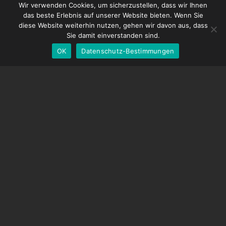
French
DDMX-512
Wir verwenden Cookies, um sicherzustellen, dass wir Ihnen
das beste Erlebnis auf unserer Website bieten. Wenn Sie
DMC-32
Spanish
diese Website weiterhin nutzen, gehen wir davon aus, dass
EOS LV-Korrekturkappe
English
Sie damit einverstanden sind.
OK
Datenschutz-Bestimmungen
German
UNTERSTÜTZUNG
Hilfecenter
Häufig gestellte Fragen
Videoanleitungen
Finden Sie Ihre Lizenz
Kamera-Unterstützung
UNTERNEHMEN
Über uns
Kontaktiere uns