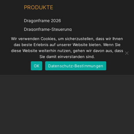
PRODUKTE
Korean
Japanese
Dragonframe 2026
Italian
Dragonframe-Steuerung
French
DDMX-512
Wir verwenden Cookies, um sicherzustellen, dass wir Ihnen
das beste Erlebnis auf unserer Website bieten. Wenn Sie
DMC-32
Spanish
diese Website weiterhin nutzen, gehen wir davon aus, dass
EOS LV-Korrekturkappe
English
Sie damit einverstanden sind.
OK
Datenschutz-Bestimmungen
German
UNTERSTÜTZUNG
Hilfecenter
Häufig gestellte Fragen
Videoanleitungen
Finden Sie Ihre Lizenz
Kamera-Unterstützung