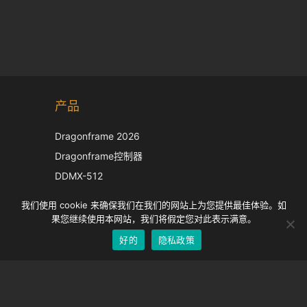
Korean
产品
Japanese
Italian
Dragonframe 2026
French
Dragonframe控制器
Spanish
DDMX-512
DMC-32
German
我们使用 cookie 来确保我们在我们的网站上为您提供最佳体验。如
EOS LV 校正帽
English
果您继续使用本网站，我们将假定您对此表示满意。
好的
隐私政策
Chinese
支持
支持中心