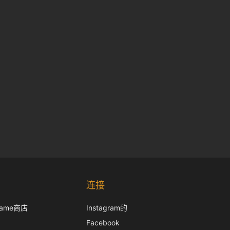
Korean
Japanese
连接
Italian
frame商店
Instagram的
French
Facebook