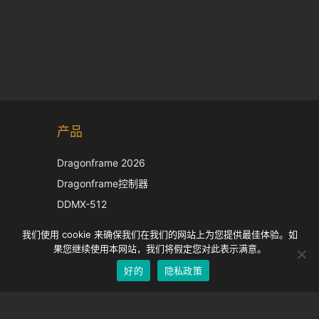
Korean
产品
Japanese
Italian
Dragonframe 2026
French
Dragonframe控制器
Spanish
DDMX-512
DMC-32
German
我们使用 cookie 来确保我们在我们的网站上为您提供最佳体验。如
EOS LV 校正帽
English
果您继续使用本网站，我们将假定您对此表示满意。
好的
隐私政策
Chinese
支持