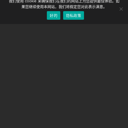
我们使用 cookie 来确保我们在我们的网站上为您提供最佳体验。如
EOS LV 校正帽
English
果您继续使用本网站，我们将假定您对此表示满意。
好的
隐私政策
Chinese
支持
支持中心
经常问的问题
视频教程
找到你的执照
相机支持
公司
关于我们
联系我们
条款和条件
隐私政策