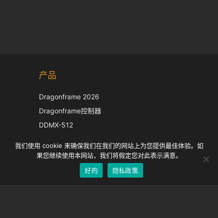
Korean
产品
Japanese
Italian
Dragonframe 2026
French
Dragonframe控制器
Spanish
DDMX-512
DMC-32
German
我们使用 cookie 来确保我们在我们的网站上为您提供最佳体验。如
EOS LV 校正帽
English
果您继续使用本网站，我们将假定您对此表示满意。
好的
隐私政策
Chinese
支持
支持中心