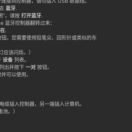
连接到控制器，请勿插入 USB 数据线。
去
蓝牙
.
闭”，请按
打开蓝牙
.
rame 蓝牙控制器翻转过来：
在
.
按钮。您需要使用铅笔尖、回形针或类似的东
灯应该闪烁。）
牙
设备
列表。
列出并按下
一对
按钮。
对并可以使用。
B 电缆插入控制器，另一端插入计算机。
要电池。）