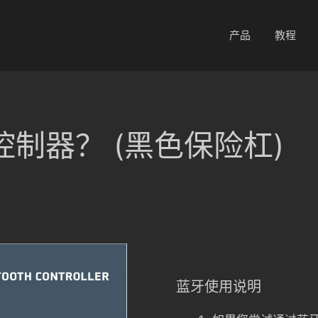
产品
教程
制器？ (黑色保险杠)
蓝牙使用说明