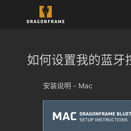
跳
至
内
容
如何设置我的蓝牙控
安装说明 - Mac