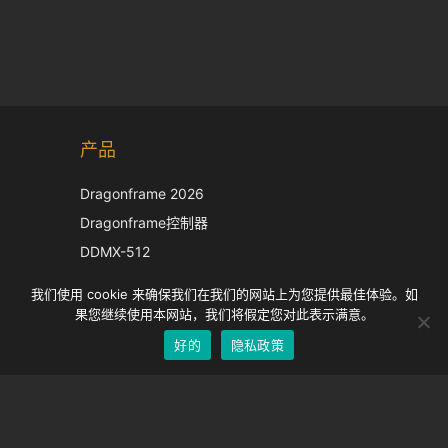
Korean
产品
Japanese
Italian
Dragonframe 2026
French
Dragonframe控制器
Spanish
DDMX-512
DMC-32
German
我们使用 cookie 来确保我们在我们的网站上为您提供最佳体验。如
EOS LV 校正帽
English
果您继续使用本网站，我们将假定您对此表示满意。
好的
隐私政策
Chinese
支持
支持中心