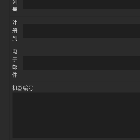
列
号
注
册
到
电
子
邮
件
机器编号