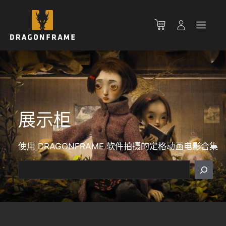
跳
至
菜
内
容
单
展示柜
使用 DRAGONFRAME 软件拍摄的定格动画电影合集
搜
索