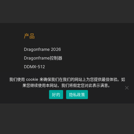
Korean
产品
Japanese
Italian
Dragonframe 2026
French
Dragonframe控制器
Spanish
DDMX-512
DMC-32
German
我们使用 cookie 来确保我们在我们的网站上为您提供最佳体验。如
EOS LV 校正帽
English
果您继续使用本网站，我们将假定您对此表示满意。
好的
隐私政策
Chinese
支持
支持中心
经常问的问题