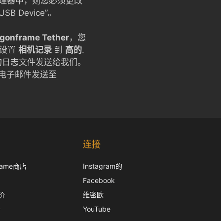
资源管理器中，则您必须更改
USB Device”。
gonframe Tether
，您
设置
相机记录
到
高的
.
的日志文件发送给我们。
电子邮件发送至
Korean
Japanese
连接
Italian
frame商店
Instagram的
French
Facebook
Spanish
价
维密欧
German
册
YouTube
English