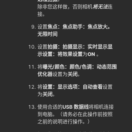
除非您这样做，否则相机
将无法
连
接。
设置
焦点：焦点助手：焦点放大。
无限
时间
设置
拍摄：拍摄显示：实时显示显
示设置：将效果设置
为
ON
。
将
曝光/颜色：颜色/色调：动态范围
优化器
设置为
关闭
。
将
设置：显示选项：自动查看
设置
为
关闭
。
使用合适的
USB 数据线
将相机连接
到电脑。（请务必在此操作前按照
之前的说明进行操作。）