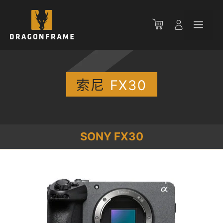
跳
至
菜
内
容
单
索尼
FX30
SONY FX30