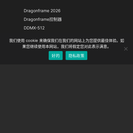
Italian
Dragonframe 2026
French
Dragonframe控制器
Spanish
DDMX-512
DMC-32
German
我们使用 cookie 来确保我们在我们的网站上为您提供最佳体验。如
EOS LV 校正帽
English
果您继续使用本网站，我们将假定您对此表示满意。
好的
隐私政策
Chinese
支持
支持中心
经常问的问题
视频教程
找到你的执照
相机支持
公司