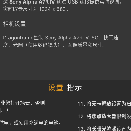
这
Sony Alpha A7R IV
通过 USB 连接提供实时视图。
实时取景尺寸为 1024 x 680。
相机设置
Dragonframe控制
Sony Alpha A7R IV
ISO、快门速
度、光圈（使用数码镜头）、图像质量和尺寸。
设置
指示
除非您打开场景，否则
将
无卡释放
设置为
机。）
将
焦点放大器限制
供电，或使用充满电的电池。
将
长曝光降噪
设置