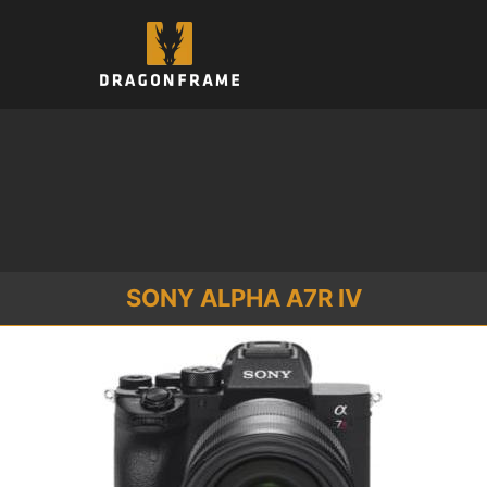
跳
至
内
容
SONY ALPHA A7R IV