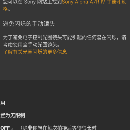
您可以在 Sony 网站上找到
Sony Alpha A7R IV 手册和规
格
。
避免闪烁的手动镜头
为了避免电子控制光圈镜头可能引起的任何潜在闪烁，请
考虑使用全手动光圈镜头。
了解有关光圈闪烁的更多信息
启用
设置为
无限制
为
OFF
。 （除非你想在每次拍摄后等待很长时