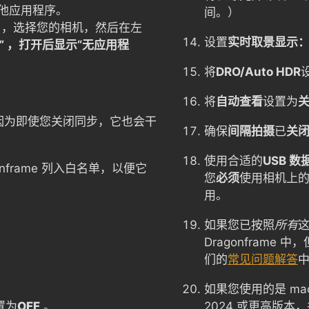
他应用程序。
间。）
，选择您的相机，然后在左
设置
实时取景显示
” ，打开后显示“无应用程
将
DRO/Auto HDR
。
将
自动查看
设置为
因为即使您关闭同步，它也会干
确保
间隔拍摄
已
关
使用合适的
USB 数
nframe 列入白名单，以便它
您
必须
使用相机上的微
用。
如果您已按照
所有
Dragonframe 
们的
常见问题解答
如果您使用的是 macO
置为
OFF
。
2024 或更高版