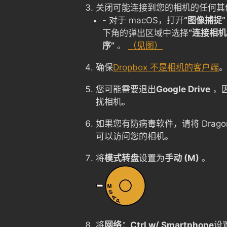
关闭可能连接到您的相机的任何其
- 对于 macOS，打开
“图像捕捉”
下角的弹出区域中选择
“连接相机
序”
。
（见图）
确保
Dropbox 不是相机的客户端
您可能需要退出
Google Drive
，
扰相机。
如果您有防病毒软件，请将 Drago
可以访问您的相机。
将
模式转盘
设置为
手动 (M)
。
将
网络：Ctrl w/ Smartphone
设