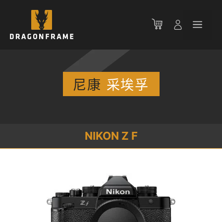
跳
至
菜
内
容
单
尼康
采埃孚
NIKON Z F