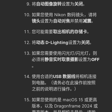
将
自动图像旋转
设置为
关闭
。
如果您使用 Nikon 数码镜头，请将
镜头
设置为
自动对焦
并禁用
减震
。
您可能需要
取出相机的存储卡
。
将
动态 D-Lighting
设置为
关闭
。
如果您需要使用闪光灯/闪光灯，则
必须将
静音实时取景摄影
设置为
OFF
。
使用合适的
USB 数据线
将相机连接
到电脑。（请务必在此操作前按照
之前的说明进行操作。）
如果您使用的是 macOS 15 或更高
版本，以及 Dragonframe 2024 或