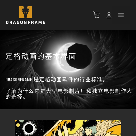
跳
至
菜
内
容
单
定格动画的基本界面
DRAGONFRAME 是定格动画软件的行业标准。
了解为什么它是大型电影制片厂和独立电影制作人
的选择。