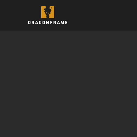
跳
至
内
容