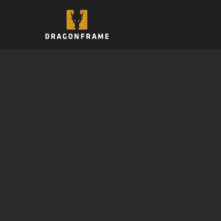
跳
至
内
容