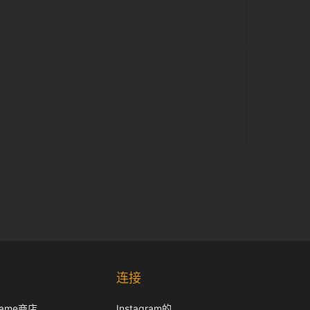
Korean
Japanese
连接
Italian
frame商店
Instagram的