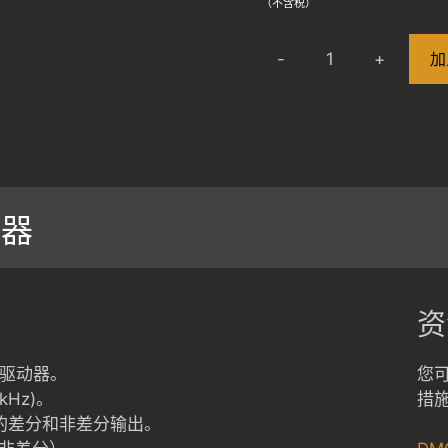
（不含税）
加
DMC-
32
数
量
制器
资
机驱动器。
您
kHz)。
措
方向的差分和非差分输出。