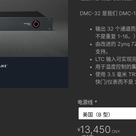
DMC-32 是我们 DM
输出 32 个通道而不
不是重复 1-16。
由改进的 Zynq 
支持。
LTC 输入可实
用于温度控制的
使用 3.5 毫米
快门/仪表而不是 
电源线
*
13,450
¥
CNY