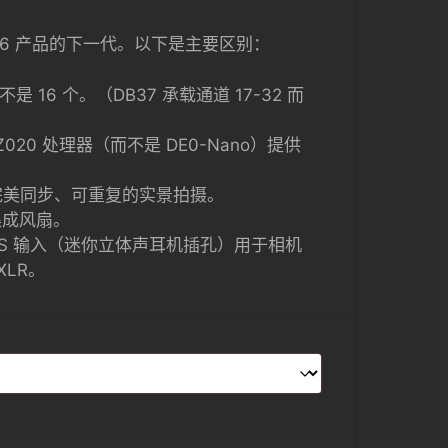
C-16 产品的下一代。以下是主要区别：
是 16 个。（DB37 承载通道 17-32 而
）
7Z020 处理器（而不是 DE0-Nano）提供
现完美同步、可重复的实景拍摄。
集成风扇。
 TRS 输入（迷你立体声耳机插孔）用于相机
XLR。