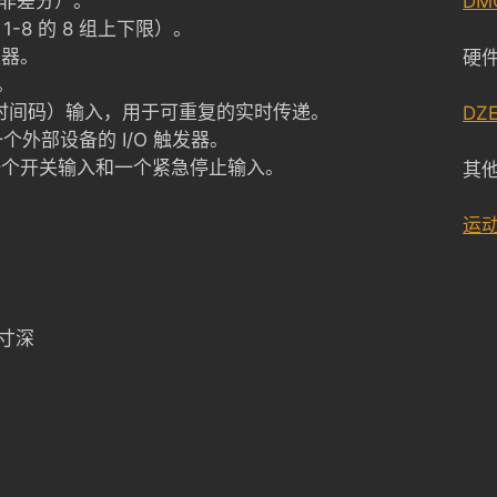
出（非差分）。
DM
1-8 的 8 组上下限）。
发器。
硬
灯。
 线性时间码）输入，用于可重复的实时传递。
DZ
另一个外部设备的 I/O 触发器。
一个开关输入和一个紧急停止输入。
其
运
英寸深