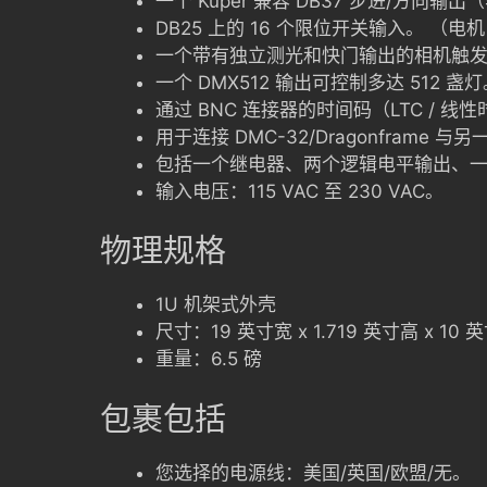
一个 Kuper 兼容 DB37 步进/方向输
DB25 上的 16 个限位开关输入。 （电机 
一个带有独立测光和快门输出的相机触
一个 DMX512 输出可控制多达 512 盏
通过 BNC 连接器的时间码（LTC /
用于连接 DMC-32/Dragonframe 与
包括一个继电器、两个逻辑电平输出、
输入电压：115 VAC 至 230 VAC。
物理规格
1U 机架式外壳
尺寸：19 英寸宽 x 1.719 英寸高 x 10 
重量：6.5 磅
包裹包括
您选择的电源线：美国/英国/欧盟/无。