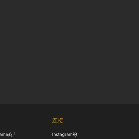
Korean
Japanese
连接
Italian
frame商店
Instagram的
French