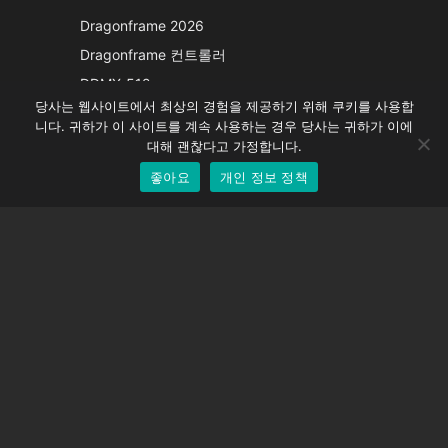
Italian
Dragonframe 2026
French
Dragonframe 컨트롤러
Spanish
DDMX-512
당사는 웹사이트에서 최상의 경험을 제공하기 위해 쿠키를 사용합
DMC-32
German
니다. 귀하가 이 사이트를 계속 사용하는 경우 당사는 귀하가 이에
EOS LV 보정 캡
English
대해 괜찮다고 가정합니다.
좋아요
개인 정보 정책
Korean
지원하다
지원 센터
자주 묻는 질문
비디오 자습서
라이선스 찾기
카메라 지원
회사