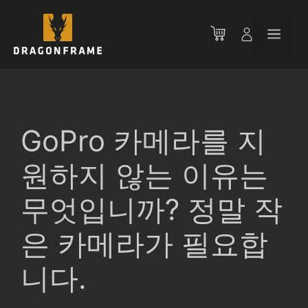
컨
텐
메
츠
로
뉴
건
너
뛰
기
GoPro 카메라를 지
원하지 않는 이유는
무엇입니까? 정말 작
은 카메라가 필요합
니다.