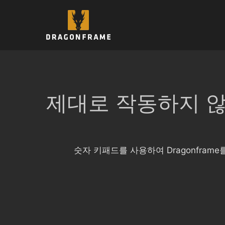
컨
텐
츠
로
건
너
뛰
기
제대로 작동하지 않
숫자 키패드를 사용하여 Dragonfram