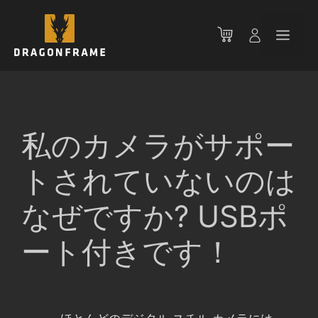
コ
ン
メ
テ
ン
ニ
ツ
へ
ス
ュ
キ
私のカメラがサポー
ッ
ー
プ
トされていないのは
なぜですか? USBポ
ート付きです！