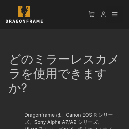
コ
ン
メ
テ
ン
ニ
ツ
へ
ス
ュ
キ
どのミラーレスカメ
ッ
ー
プ
ラを使用できます
か?
Dragonframe は、Canon EOS R シリー
ズ、Sony Alpha A7/A9 シリーズ、