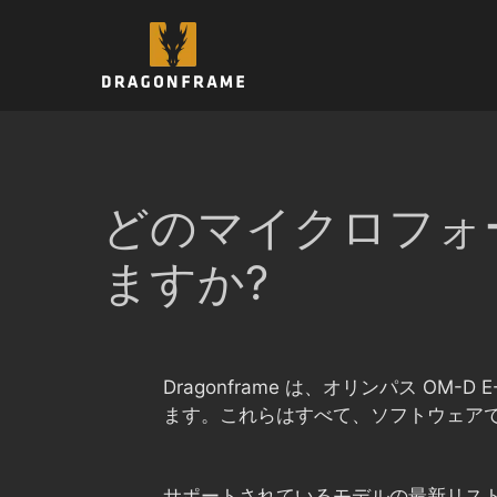
コ
ン
テ
ン
ツ
へ
ス
キ
どのマイクロフォー
ッ
プ
ますか?
Dragonframe は、オリンパス OM-D 
ます。これらはすべて、ソフトウェア
サポートされているモデルの最新リスト