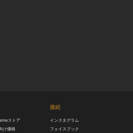
Chinese
Korean
接続
Italian
frameストア
インスタグラム
French
向け価格
フェイスブック