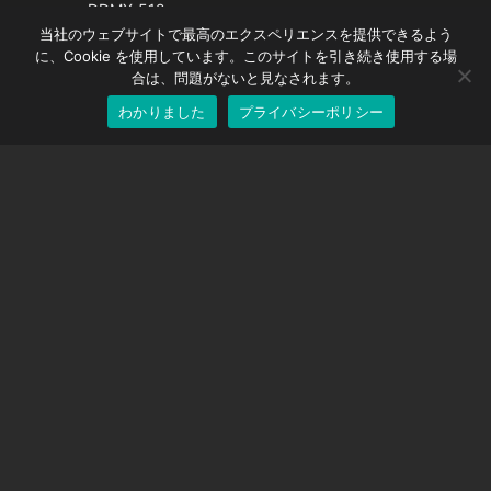
Spanish
DDMX-512
当社のウェブサイトで最高のエクスペリエンスを提供できるよう
DMC-32
German
に、Cookie を使用しています。このサイトを引き続き使用する場
EOS LV補正キャップ
English
合は、問題がないと見なされます。
わかりました
プライバシーポリシー
Japanese
サポート
サポートセンター
よくある質問
ビデオチュートリアル
ライセンスを探す
カメラのサポート
会社
私たちに関しては
お問い合わせ