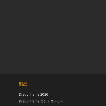
Chinese
製品
Korean
Italian
Dragonframe 2026
French
Dragonframe コントローラー