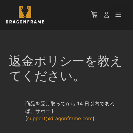
コ
ン
メ
テ
ン
ニ
ツ
へ
ス
ュ
キ
返金ポリシーを教え
ッ
ー
プ
てください。
商品を受け取ってから 14 日以内であれ
ば、サポート
(
support@dragonframe.com
).