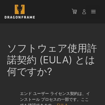
コ
ン
メ
テ
ン
ニ
ツ
へ
ス
ュ
キ
ソフトウェア使用許
ッ
ー
プ
諾契約 (EULA) とは
何ですか?
エンド ユーザー ライセンス契約は、イ
ンストール プロセスの一部です。ここ