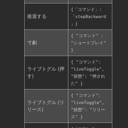
{「コマンド」:
後退する
「stepBackward
」}
{ "コマンド" :
寸劇
"ショートプレイ"
}
{ "コマンド":
ライブトグル (押
"liveToggle",
す)
"状態": "押され
た" }
{ "コマンド":
ライブトグル (リ
"liveToggle",
リース)
"状態": "リリー
ス" }