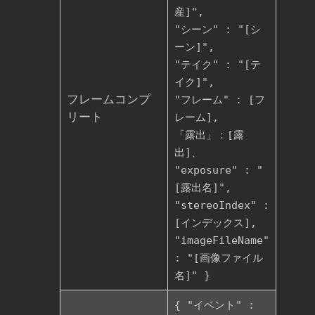
産]",
"シーン" : "[シ
ーン]",
"テイク" : "[テ
イク]",
フレームコンプ
"フレーム" : [フ
リート
レーム],
「露出」：[露
出]、
"exposure" : "
[露出名]",
"stereoIndex" :
[インデックス],
"imageFileName"
: "[画像ファイル
名]" }
{ "イベント" :