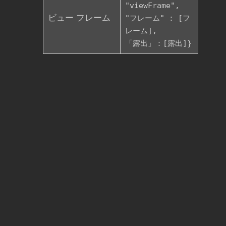
"viewFrame",
ビュー フレーム
"フレーム" : [フ
レーム],
「露出」：[露出]}