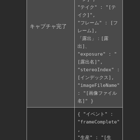
"テイク" : "[テ
イク]",
"フレーム" : [フ
キャプチャ完了
レーム],
「露出」：[露
出]、
"exposure" : "
[露出名]",
"stereoIndex" :
[インデックス],
"imageFileName"
: "[画像ファイル
名]" }
{ "イベント" :
"frameComplete"
,
"生産" : "[生