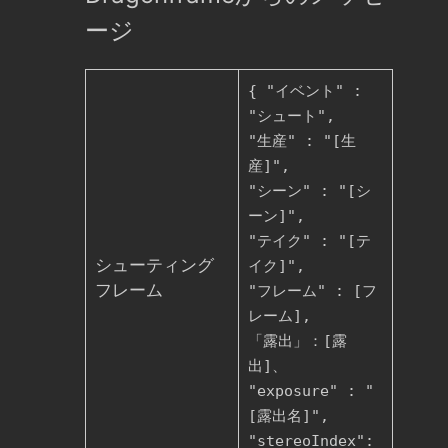
ージ
{ "イベント" :
"シュート",
"生産" : "[生
産]",
"シーン" : "[シ
ーン]",
"テイク" : "[テ
シューティング
イク]",
フレーム
"フレーム" : [フ
レーム],
「露出」：[露
出]、
"exposure" : "
[露出名]",
"stereoIndex":