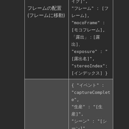
イク]",
フレームの配置
"フレーム" : [フ
(フレームに移動)
レーム],
"mocoFrame" :
[モコフレーム],
「露出」：[露
出]、
"exposure" : "
[露出名]",
"stereoIndex":
[インデックス] }
{ "イベント" :
"captureComplet
e",
"生産" : "[生
産]",
"シーン" : "[シ
ーン]",