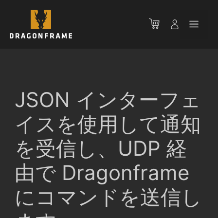
コ
ン
メ
テ
ン
ニ
ツ
へ
ス
ュ
キ
JSON インターフェ
ッ
ー
プ
イスを使用して通知
を受信し、UDP 経
由で Dragonframe
にコマンドを送信し