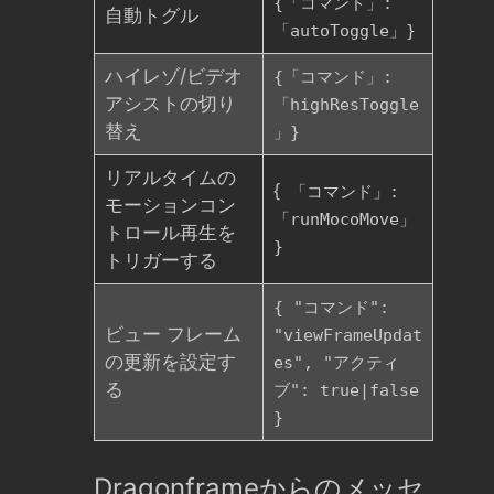
{「コマンド」:
自動トグル
「autoToggle」}
ハイレゾ/ビデオ
{「コマンド」:
アシストの切り
「highResToggle
替え
」}
リアルタイムの
{
「コマンド」:
モーションコン
「runMocoMove」
トロール再生を
}
トリガーする
{ "コマンド":
ビュー フレーム
"viewFrameUpdat
の更新を設定す
es", "アクティ
る
ブ": true|false
}
Dragonframeからのメッセ