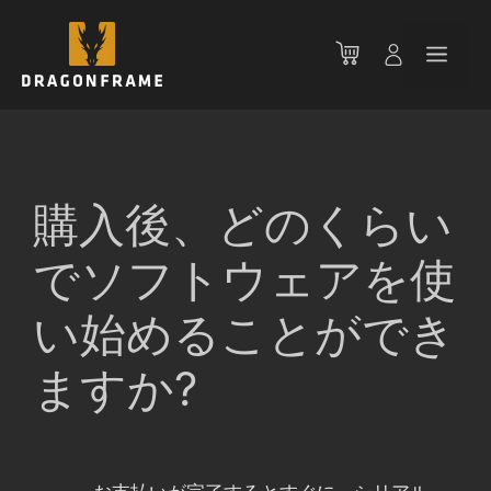
コ
ン
メ
テ
ン
ニ
ツ
へ
ス
ュ
キ
購入後、どのくらい
ッ
ー
プ
でソフトウェアを使
い始めることができ
ますか?