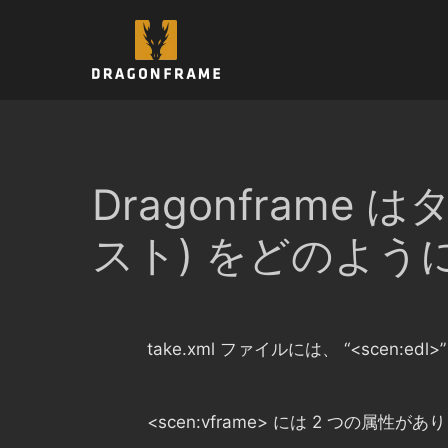
コ
ン
テ
ン
ツ
へ
ス
キ
Dragonfram
ッ
プ
スト) をどのよう
take.xml ファイルには、
“<scen:edl>”
<scen:vframe
>
には 2 つの属性があ