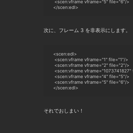
<
scen:vframe vframe="5" file="6"/
>
<
/scen:edl>
次に、フレーム 3 を非表示にします。
   <scen:edl>

<
scen:vframe vframe="1" file="1"/>

<
scen:vframe vframe="2" file="2"/>

<
scen:vframe vframe="1073741827" f
<
scen:vframe vframe="4" file="5"/>

<
scen:vframe vframe="5" file="6"/
>
 </
scen:edl>
それでおしまい！