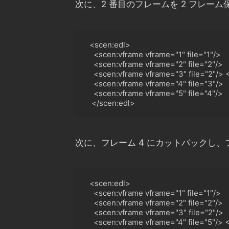
次に、2 番目のフレームを 2 フレー
  <scen:edl>

    <scen:vframe vframe="1" file="1"/>

    <scen:vframe vframe="2" file="2"/
>
<
scen:vframe vframe="3" file="2"/
>
<
scen:vframe vframe="4" file="3"/
>
<
scen:vframe vframe="5" file="4"/>

<
/scen:edl>
次に、フレーム 4 にカットバックし、フ
  <scen:edl>

    <scen:vframe vframe="1" file="1"/>

<
scen:vframe vframe="2" file="2"/
>
<
scen:vframe vframe="3" file="2"/
>
<
scen:vframe vframe="4" file="5"/
>
 