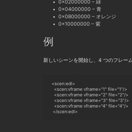
0x02000000 – 緑
0x04000000 – 青
0x08000000 – オレンジ
0x10000000 – 紫
例
新しいシーンを開始し、4 つのフレー
  <scen:edl>

    <scen:vframe vframe="1" file="1"/
>
<
scen:vframe vframe="2" file="2"/>

<
scen:vframe vframe="3" file="3"/
>
<
scen:vframe vframe="4" file="4"/
>
<
/scen:edl>